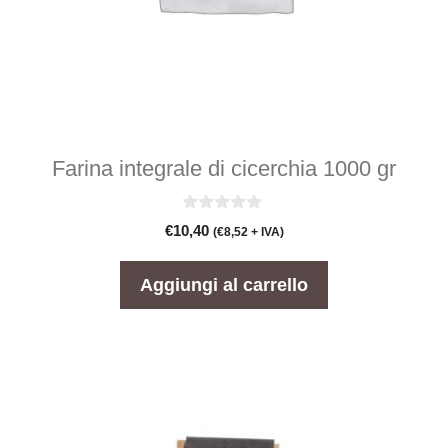
Farina integrale di cicerchia 1000 gr
0
€
10,40
(
€
8,52
+ IVA)
s
u
5
Aggiungi al carrello