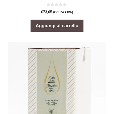
0
€
73,05
(
€
70,24
+ IVA)
s
u
5
Aggiungi al carrello