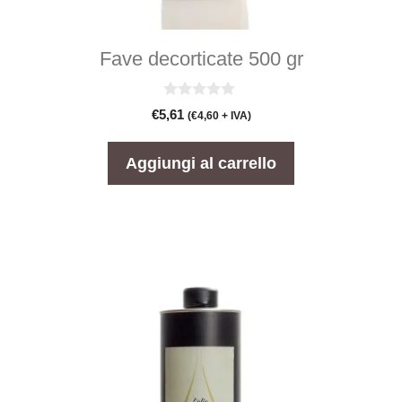
Fave decorticate 500 gr
0
€
5,61
(
€
4,60
+ IVA)
s
u
5
Aggiungi al carrello