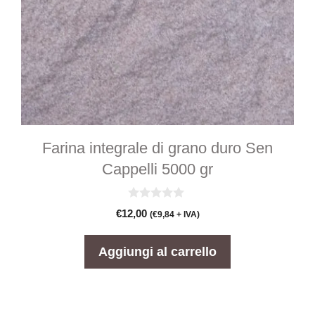
Farina integrale di grano duro Sen
Cappelli 5000 gr
0
€
12,00
(
€
9,84
+ IVA)
s
u
5
Aggiungi al carrello