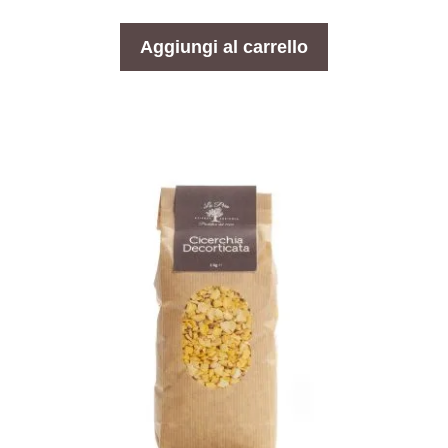
s
u
5
Aggiungi al carrello