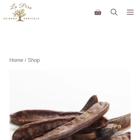
Vai
M
al
contenuto
Home
/ Shop