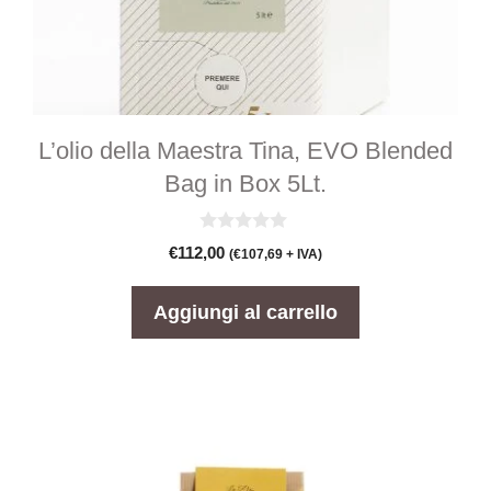
L’olio della Maestra Tina, EVO Blended
Bag in Box 5Lt.
0
€
112,00
(
€
107,69
+ IVA)
s
u
5
Aggiungi al carrello