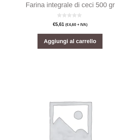
Farina integrale di ceci 500 gr
0
€
5,61
(
€
4,60
+ IVA)
s
u
5
Aggiungi al carrello