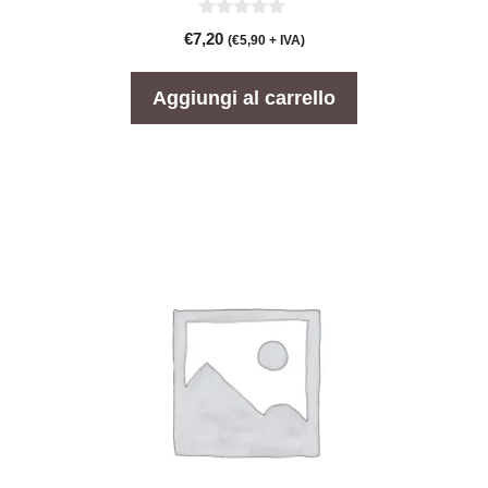
0
€
7,20
(
€
5,90
+ IVA)
s
u
5
Aggiungi al carrello