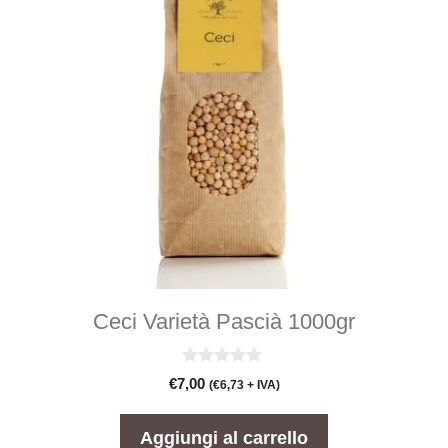
Ceci Varietà Pascià 1000gr
0
€
7,00
(
€
6,73
+ IVA)
s
u
5
Aggiungi al carrello