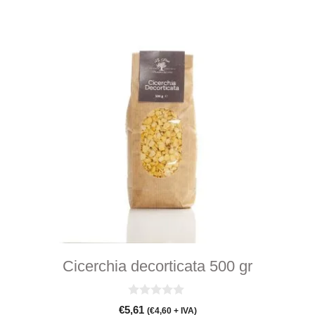
Cicerchia decorticata 500 gr
0
€
5,61
(
€
4,60
+ IVA)