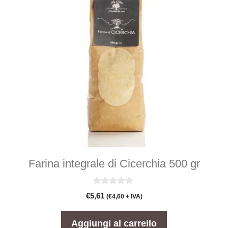
Farina integrale di Cicerchia 500 gr
0
€
5,61
(
€
4,60
+ IVA)
s
u
5
Aggiungi al carrello