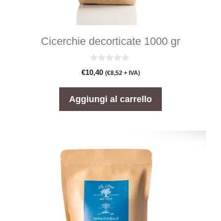
Cicerchie decorticate 1000 gr
0
€
10,40
(
€
8,52
+ IVA)
s
u
5
Aggiungi al carrello