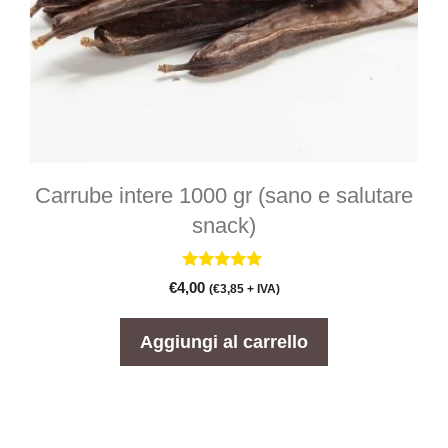
Carrube intere 1000 gr (sano e salutare
snack)
5.00
€
4,00
(
€
3,85
+ IVA)
su 5
Aggiungi al carrello