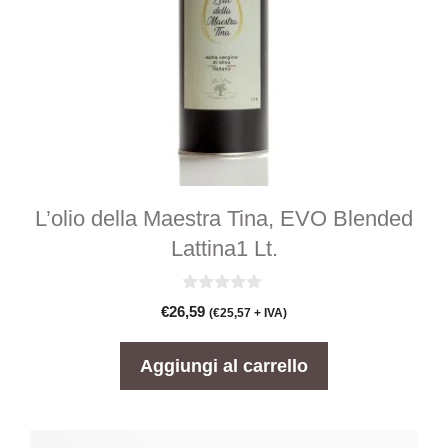
L’olio della Maestra Tina, EVO Blended
Lattina1 Lt.
0
€
26,59
(
€
25,57
+ IVA)
s
u
5
Aggiungi al carrello