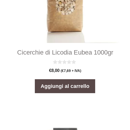
Cicerchie di Licodia Eubea 1000gr
0
€
8,00
(
€
7,69
+ IVA)
s
u
5
Aggiungi al carrello