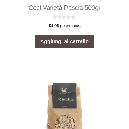
Ceci Varietà Pascià 500gr
0
€
4,05
(
€
3,89
+ IVA)
s
u
5
Aggiungi al carrello