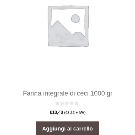
Farina integrale di ceci 1000 gr
0
€
10,40
(
€
8,52
+ IVA)
s
u
5
Aggiungi al carrello