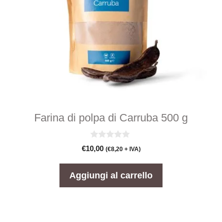
Farina di polpa di Carruba 500 g
0
€
10,00
(
€
8,20
+ IVA)
s
u
5
Aggiungi al carrello