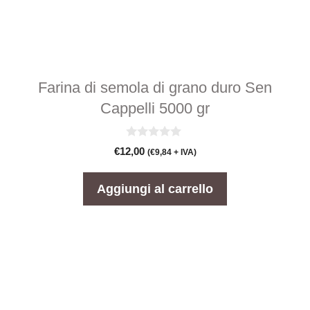
Farina di semola di grano duro Sen
Cappelli 5000 gr
0
€
12,00
(
€
9,84
+ IVA)
s
u
5
Aggiungi al carrello