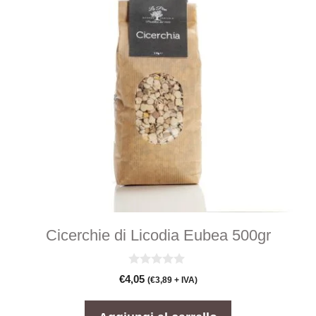
Cicerchie di Licodia Eubea 500gr
0
€
4,05
(
€
3,89
+ IVA)
s
u
5