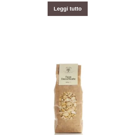
0
s
Leggi tutto
u
5