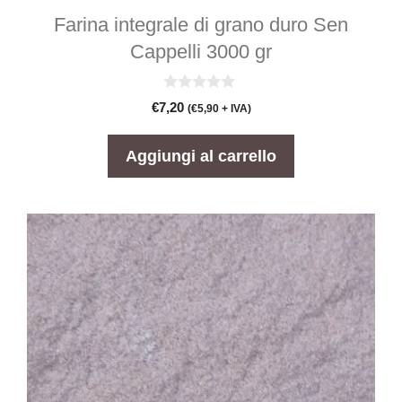
Farina integrale di grano duro Sen
Cappelli 3000 gr
0
€
7,20
(
€
5,90
+ IVA)
s
u
5
Aggiungi al carrello